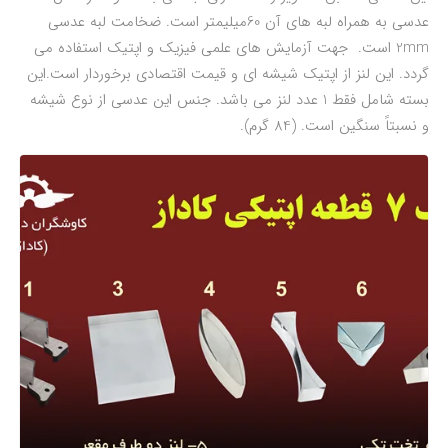
عدسی به همراه لبه های آن 60میلیمتر است. ضخامت لبه عدسی
2mm است. جهت آزمایش های علمی فیزیک و اپتیک استفاده می
گردد. این لنز از اپتیک شیشه ای و قیمت اقتصادی برخوردار است.این
بسته شامل فقط 1 عدد لنز می باشد. جنس این عدسی از نوع شیشه
و نسبتاً سنگین است. (84 گرم).