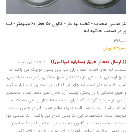
لنز عدسی محدب - تخت لبه دار - کانون 50 قطر 60 میلیمتر - لب
پر در قسمت حاشیه لبه
496,000
426,000 تومان
(( ارسال فقط از طریق پسکرایه تیپاکس)).
توجه : این لنز در
قسمت لبه های اضافه خود دارای لب پری بسیار کوچک می باشد که
هیچ ارتباطی با بخش لنز نداشته و هیچ مشکلی را در دید ایجاد نمی
نماید. لازم به ذکر است لبه های لنز که لب پر شده زیر قاب قرار م گیرد
و هیچ مشکلی را در بخش اپتیک آن نشان نمی دهد. تعداد محدودی
از این لنز موجود گردیده که دارای تخفیف 120 هزار تومانی نسبت به
نمونه سالم آن می باشد. البته نمونه سالم همین لنز در همین سایت
موجود است. مشخصات این لنز بدین شرح می باشد: لنز عدسی کوژ
تخت یا محدب-تخت با کانون 50 میلیمتر سانت و قطر 60 میلیمتر.
این عدسی مطابق تصاویر راهنما دارای لبه می باشد. و قطر کامل