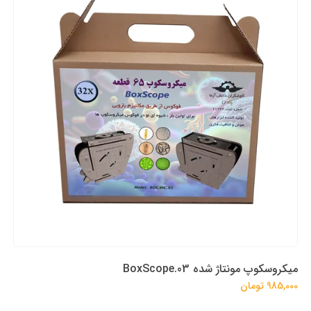
میکروسکوپ مونتاژ شده BoxScope.03
985,000 تومان