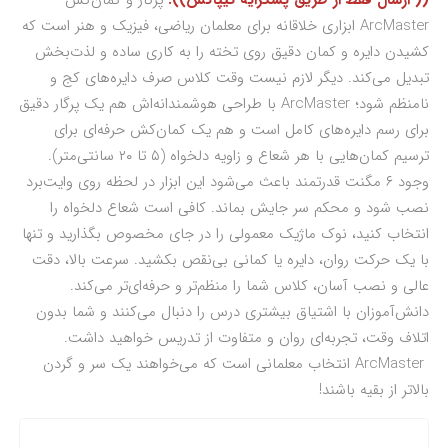
(( ارسال فقط از طریق پسکرایه تیپاکس)).
پرگار و کمان‌کش
ArcMaster ابزاری خلاقانه برای معلمان ریاضی، فیزیک و هنر است که
کشیدن دایره و کمان دقیق روی تخته را به کاری ساده و لذت‌بخش
تبدیل می‌کند. دیگر لازم نیست وقت کلاس صرف دایره‌های کج و
نامنظم شود؛ ArcMaster با طراحی هوشمندانه‌اش هم یک پرگار دقیق
برای رسم دایره‌های کامل است و هم یک کمان‌کش حرفه‌ای برای
ترسیم کمان‌هایی با هر شعاع و زاویه دلخواه (۵ تا ۲۰ سانتی‌متر).
وجود ۶ مگنت قدرتمند باعث می‌شود این ابزار در لحظه روی وایت‌برد
نصب شود و محکم سر جایش بماند. کافی است شعاع دلخواه را
انتخاب کنید، نوک ماژیک معمولی را در جای مخصوص بگذارید و تنها
با یک حرکت روان، دایره یا کمانی بی‌نقص بکشید. سرعت بالا، دقت
عالی و نصب آسان، کلاس شما را منظم‌تر و حرفه‌ای‌تر می‌کند.
دانش‌آموزان با اشتیاق بیشتری درس را دنبال می‌کنند و شما بدون
اتلاف وقت، تجربه‌ای روان و متفاوت از تدریس خواهید داشت.
ArcMaster انتخاب معلمانی است که می‌خواهند یک سر و گردن
بالاتر از بقیه باشند!