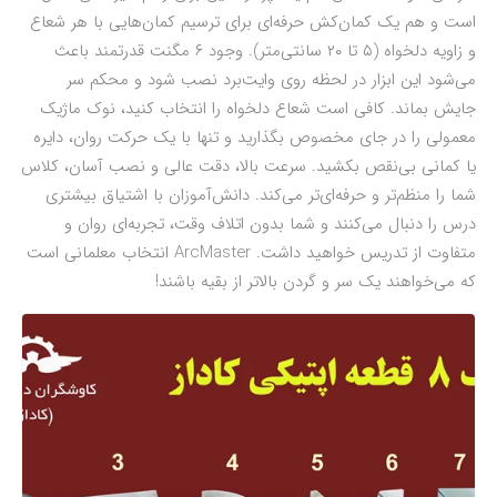
است و هم یک کمان‌کش حرفه‌ای برای ترسیم کمان‌هایی با هر شعاع
و زاویه دلخواه (۵ تا ۲۰ سانتی‌متر). وجود ۶ مگنت قدرتمند باعث
می‌شود این ابزار در لحظه روی وایت‌برد نصب شود و محکم سر
جایش بماند. کافی است شعاع دلخواه را انتخاب کنید، نوک ماژیک
معمولی را در جای مخصوص بگذارید و تنها با یک حرکت روان، دایره
یا کمانی بی‌نقص بکشید. سرعت بالا، دقت عالی و نصب آسان، کلاس
شما را منظم‌تر و حرفه‌ای‌تر می‌کند. دانش‌آموزان با اشتیاق بیشتری
درس را دنبال می‌کنند و شما بدون اتلاف وقت، تجربه‌ای روان و
متفاوت از تدریس خواهید داشت. ArcMaster انتخاب معلمانی است
که می‌خواهند یک سر و گردن بالاتر از بقیه باشند!