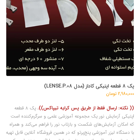
پک 8 قطعه اپتیکی کاداز (مدل LENSE.P.08)
2,980,000 تومان
(( نکته: ارسال فقط از طریق پس کرایه تیپاکس)).
پک 8 قطعه
اپتیکی آزمایش نور یک مجموعه آموزشی علمی و سرگرم‌کننده است
که امکان آزمایش‌های شکست و بازتاب نور را فراهم می‌کند و همراه
با دستگاه لیزر آموزشی پنج‌پرتو که در همین فروشگاه آنلاین قابل تهیه