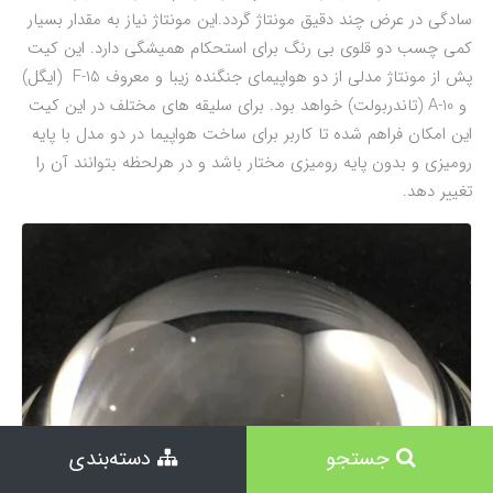
سادگی در عرض چند دقیق مونتاژ گردد.این مونتاژ نیاز به مقدار بسیار
کمی چسب دو قلوی بی رنگ برای استحکام همیشگی دارد. این کیت
پش از مونتاژ مدلی از دو هواپیمای جنگنده زیبا و معروف F-15 (ایگل)
و A-10 (تاندربولت) خواهد بود. برای سلیقه های مختلف در این کیت
این امکان فراهم شده تا کاربر برای ساخت هواپیما در دو مدل با پایه
رومیزی و بدون پایه رومیزی مختار باشد و در هرلحظه بتوانند آن را
تغییر دهد.
جستجو
دسته‌بندی