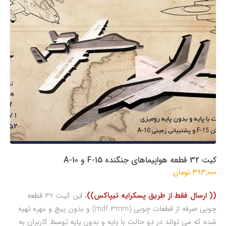
کیت 32 قطعه هواپیماهای جنگنده F-15 و A-10
393,000 تومان
(( ارسال فقط از طریق پسکرایه تیپاکس)).
این کیت 32 قطعه
چوبی صرفه از قطعات چوبی (mdf 3mm) و بدون پیچ و مهره تهیه
شده که می تواند در دو حالت با پایه و بدون پایه توسط کاربران به