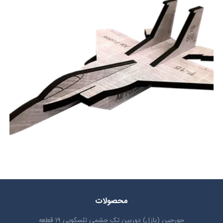
محصولات
جورچین (پازل) دوربین تک چشمی تلسکوپی 19 قطعه