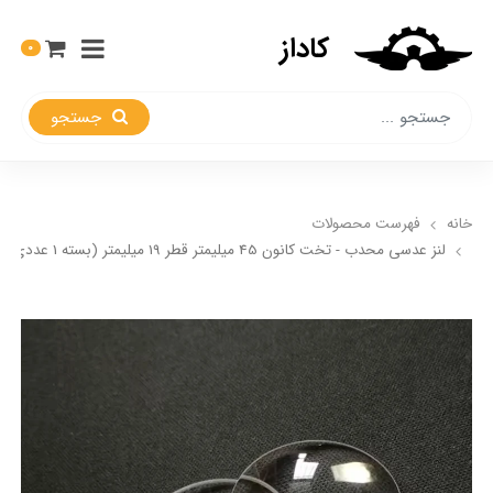
کاداز
0
جستجو
خانه
فهرست محصولات
لنز عدسی محدب - تخت کانون 45 میلیمتر قطر 19 میلیمتر (بسته 1 عددی)