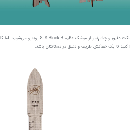
در نگاه اول، با یک ماکت دقیق و چشم‌نواز از موشک عظیم ck B
کنید تا یک خط‌کش ظریف و دقیق در دستانتان باشد.