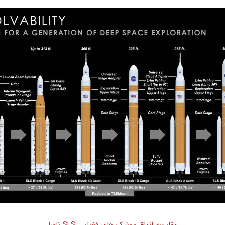
مقایسه انواع موشک های فضایی SLS ناسا