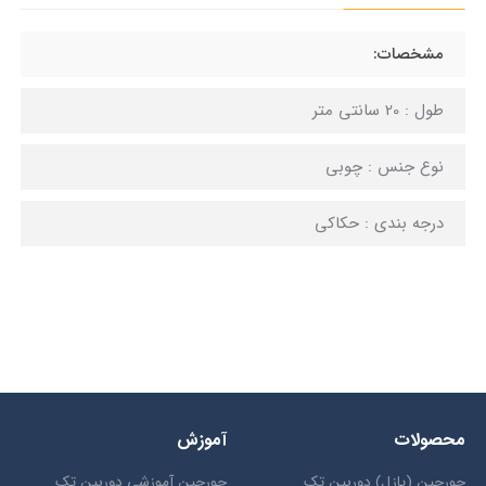
مشخصات:
طول : 20 سانتی متر
نوع جنس : چوبی
درجه بندی : حکاکی
محصولات
آموزش
جورچین (پازل) دوربین تک
جورچین آموزشی دوربین تک