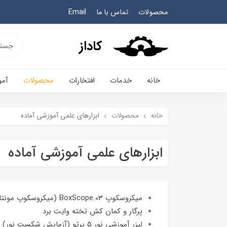
محصولات
تماس با ما
Email
کاداز
خانه
خدمات
افتخارات
محصولات
آم
خانه
محصولات
ابزارهای علمی آموزشی آماده
ابزارهای علمی آموزشی آماده
میکروسکوپ BoxScope.03 (میکروسکوپ مونتاژ شده)
پرگار و کمان کش تخته وایت برد
لیزر آموزشی نور 5 پرتو (آزمایش شکست نور)