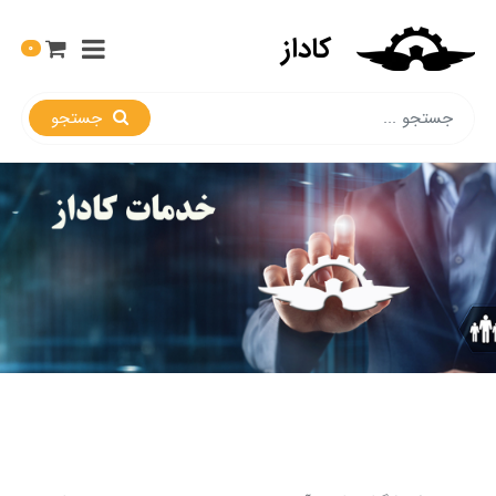
کاداز
0
جستجو