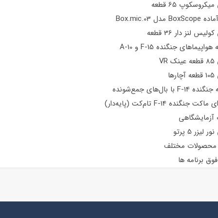
روسکوپ 65 قطعه
 Box.mic.03
س لنز دار 36 قطعه
VR
ها
 آزمایشگاهی
یزر 5 پرتو
 محصولات مختلف
ق برنامه ها