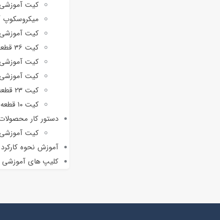
کیت آموزشی میک
میکروسکوپ آماده BoxScope مدل
کیت آموزشی کولی
کیت 36 قطعه هواپیماهای جنگنده F-15 و A-10
کیت آموزشی 85 قطعه عینک 
کیت آموزشی 105 قطعه آچار
کیت ۲۳ قطعه جنگنده F-14 با بال‌های جمع‌شونده
کیت ۱۰ قطعه‌ای ماکت جنگنده F-14 تام‌کت (پایه‌دار)
دستور کار محصولات
کیت آموزشی نور ل
آموزش نحوه کارکرد
کلیپ های آموزشی فو