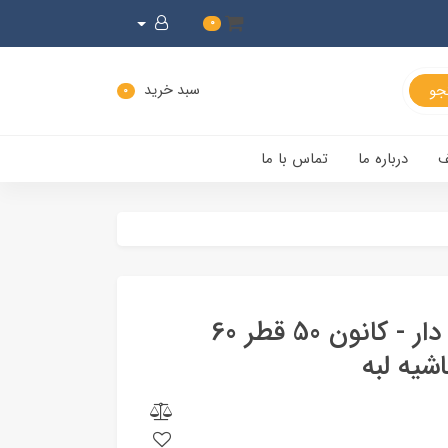
0
سبد خرید
0
ف
درباره ما
تماس با ما
لنز عدسی محدب - تخت لبه دار - کانون 50 قطر 60
شیه لبه