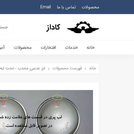
محصولات
تماس با ما
Email
کاداز
خانه
خدمات
افتخارات
محصولات
آم
خانه
فهرست محصولات
لنز عدسی محدب - تخت لبه دار - کانون 50 قطر 60 میلیمتر - 