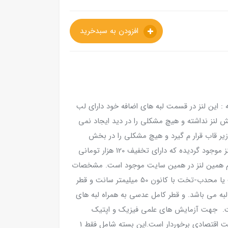
افزودن به سبدخرید
 : این لنز در قسمت لبه های اضافه خود دارای لب
 لنز نداشته و هیچ مشکلی را در دید ایجاد نمی
 زیر قاب قرار م گیرد و هیچ مشکلی را در بخش
اپتیک آن نشان نمی دهد. تعداد محدودی از این لنز موجود گردیده که دارای تخفیف 120 هزار تومانی
الم همین لنز در همین سایت موجود است. مشخصات
این لنز بدین شرح می باشد: لنز عدسی کوژ تخت یا محدب-تخت با کانون 50 میلیمتر سانت و قطر
 لبه می باشد. و قطر کامل عدسی به همراه لبه های
لیمتر است. ضخامت لبه عدسی 2mm است. جهت آزمایش های علمی فیزیک و اپتیک
استفاده می گردد. این لنز از اپتیک شیشه ای و قیمت اقتصادی برخوردار است.این بسته شامل فقط 1