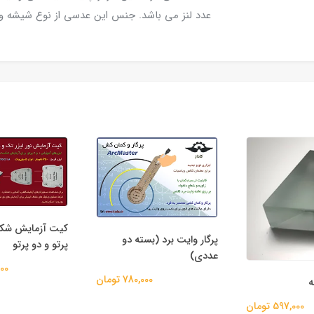
عدد لنز می باشد. جنس این عدسی از نوع شیشه و نسبتاً
کیت آزمایش شکست نور تک
د (بسته دو
پرگار وایت برد
پرتو و دو پرتو
0
2,412,000 تومان
780,000 تومان