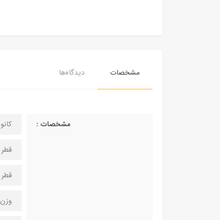
مشخصات
دیدگاه‌ها
مشخصات :
کانون : 50 میلیمتر (فاصله نقطه 
قطر با
قطر لن
وزن : 84