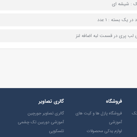
ک : شیشه ای
 در یک بسته : 1 عدد
ی لب پری در قسمت لبه اضافه لنز
فروشگاه
گالری تصاویر
تک
فروشگاه پازل ها و کیت های
گالری تصاویر جورچین
آموزشی
آموزشی دوربین تک چشمی
لوازم یدکی محصولات
تلسکوپی