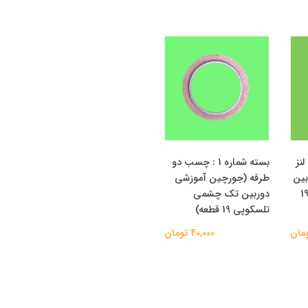
ال لنز
بسته شماره 1 : چسب دو
بین
طرفه (جورچین آموزشی
 چشمی تلسکوپی 19
دوربین تک چشمی
تلسکوپی 19 قطعه)
40,000 تومان