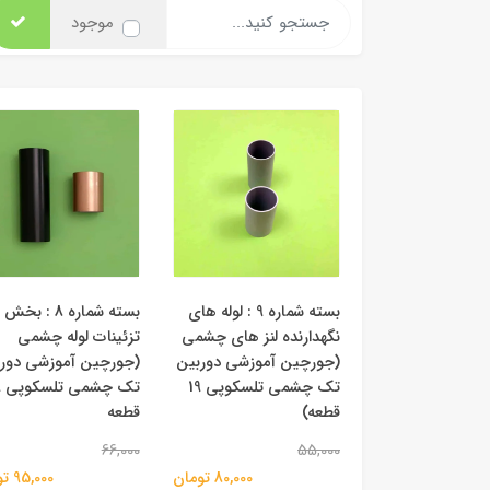
موجود
بسته شماره 9 : لوله های
بسته شماره 8 : بخش
نگهدارنده لنز های چشمی
تزئینات لوله چشمی
(جورچین آموزشی دوربین
(جورچین آموزشی دور
تک چشمی تلسکوپی 19
تک
قطعه)
قطعه
66,000
55,000
80,000 تومان
95,000 تومان