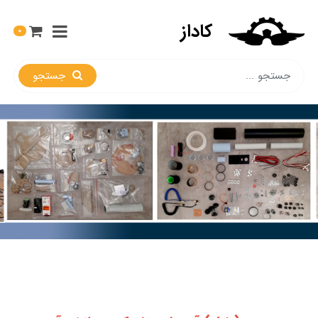
کاداز
0
جستجو