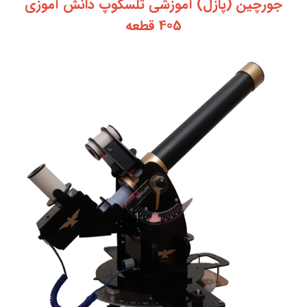
جورچین (پازل) آموزشی تلسکوپ دانش آموزی
405 قطعه