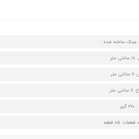
د عینک ساخته شده :
ی متر
نتی متر
سانتی متر
 گرم
قطعات: 85 قطعه