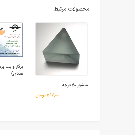
محصولات مرتبط
کیت آزمایش
پرگار وایت برد (بسته دو
پرتو و دو پرتو
عددی)
780,000 تومان
597,000 تومان