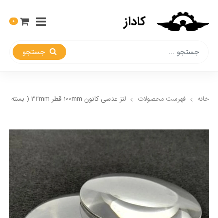
کاداز
0
جستجو
خانه
فهرست محصولات
لنز عدسی کانون 100mm قطر 32mm ( بسته 1 عددی)