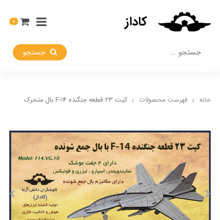
کاداز
0
جستجو
خانه
فهرست محصولات
کیت 23 قطعه جنگنده F-14 بال متحرک