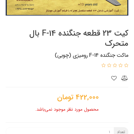
کیت 23 قطعه جنگنده F-14 بال
متحرک
ماکت جنگنده F-14 رومیزی (چوبی)
422,000
تومان
محصول مورد نظر موجود نمی‌باشد.
تعداد