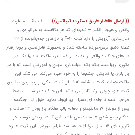
(( ارسال فقط از طریق پسکرایه تیپاکس)).
یک ماکت متفاوت،
واقعی و هیجان‌انگیز — تجربه‌ای که هر علاقه‌مند به هوانوردی و
مدل‌سازی آرزویش را دارد.کیت F-14 با بال‌های جمع‌شونده از ۲۳
قطعه دقیق برش‌خورده ساخته شده و به‌صورت قابل‌لمس‌ و پویا رفتار
بال‌های جنگنده واقعی را تقلید می‌کند. این ماکت نه تنها یک شیء
دکوری زیباست، بلکه یک اسباب‌بازی مهیج و آموزشی است که با هر
بار بازی یا نمایش، چشم‌ها را به خود خیره می‌کند. بی شک این
ماکت همانند کیت 10 قطعه f-14 بال ثابت ، یکی از زیباترین نما بین
کیت های چوبی برند کاداز می باشد. این جنگنده در سایز متوسط
طراحی شده تا جلوه ای بسیار زیبا ایجاد نماید. طول این جنگنده
پس از مونتاژ 26 سانتیمتر و دهانه بالها هنگام باز بودن 24 سانت و
هنگام چمع شدن 15 سانت می باشد. این کیت براحتی توسط هر
کاربر بالای 13 سال مونتاژ خواهد شد. فیلم آموزشی این کیت همراه
با پک در اختیار کاربران قرار خواهد گرفت.