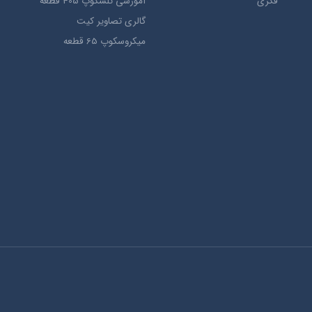
فکری
آموزشی تلسکوپ 405 قطعه
گالری تصاویر کیت
میکروسکوپ 65 قطعه