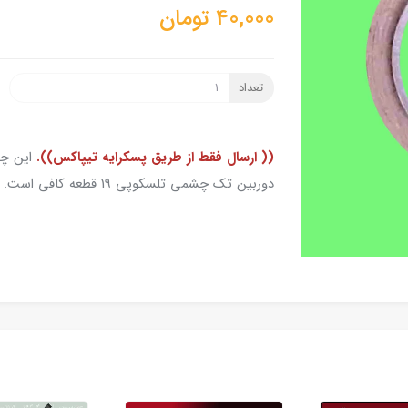
40,000
تومان
تعداد
(( ارسال فقط از طریق پسکرایه تیپاکس)).
این چ
دوربین تک چشمی تلسکوپی 19 قطعه کافی است. عرض چسب 1 سانتی متر