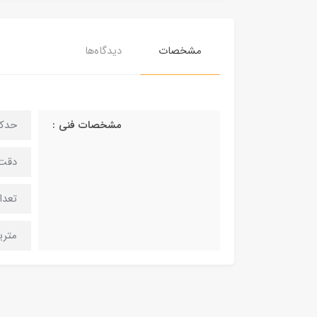
مشخصات
دیدگاه‌ها
مشخصات فنی :
حدکثر 
دقت : m
تعداد 
متریال : mdf های نازک 3 میلیمتر