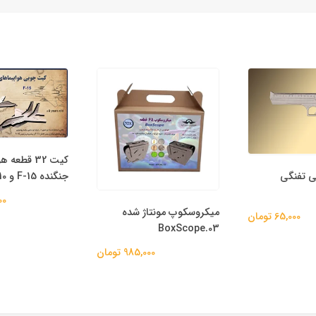
کیت 32 قطعه هواپیماهای
جنگنده F-15 و A-10
لنز عدسی محدب 
393,000 تومان
ونتاژ شده
میلیمتر (بسته 1 عددی)
B
0
985,000 تومان