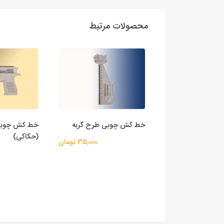
محصولات مرتبط
وبی طرح گربه
خط کش چوبی تفنگی
(حکاکی)
35,000 تومان
میکروسکوپ م
65,000 تومان
oxScope.03