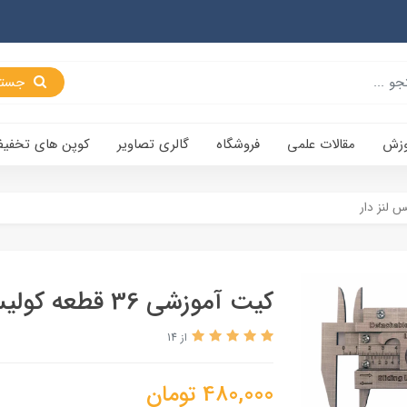
جستجو
وزش
مقالات علمی
فروشگاه
گالری تصاویر
کوپن های تخفی
کیت آموزشی 36 قطعه کولیس لنز دار
از 14
480,000
تومان