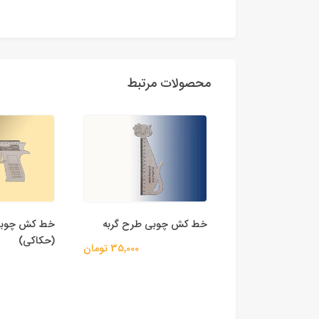
محصولات مرتبط
چوبی طرح گربه
خط کش چوبی تفنگی
(حکاکی)
35,000 تومان
میکروسکوپ 
65,000 تومان
xScope.03