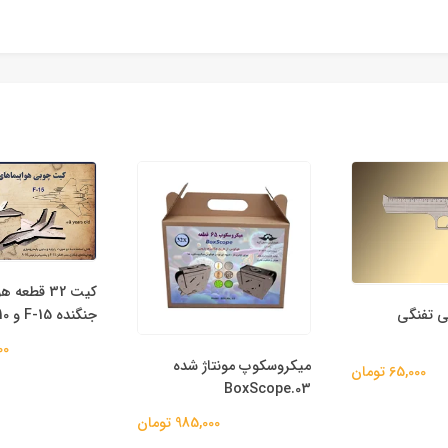
کیت 32 قطعه هواپیماهای
جنگنده F-15 و A-10
لنز عدسی محدب
393,000 تومان
مونتاژ شده
میلیمتر (بسته 1 عددی)
Bo
985,000 تومان