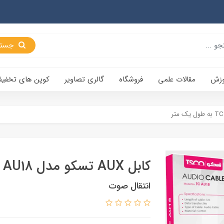
جستجو
وزش
مقالات علمی
فروشگاه
گالری تصاویر
کوپن های تخفی
کابل AUX تسکو مدل TC AU18 به طول یک متر
انتقال صوت